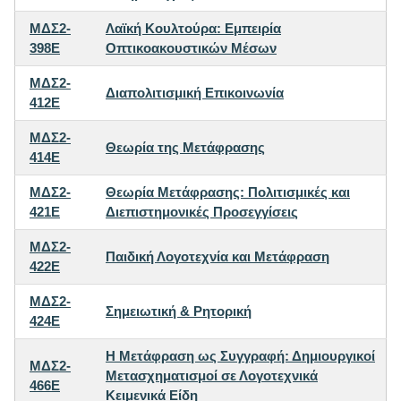
ΜΔΣ2-
Λαϊκή Κουλτούρα: Εμπειρία
398E
Οπτικοακουστικών Μέσων
ΜΔΣ2-
Διαπολιτισμική Επικοινωνία
412E
ΜΔΣ2-
Θεωρία της Μετάφρασης
414E
ΜΔΣ2-
Θεωρία Μετάφρασης: Πολιτισμικές και
421E
Διεπιστημονικές Προσεγγίσεις
ΜΔΣ2-
Παιδική Λογοτεχνία και Μετάφραση
422E
ΜΔΣ2-
Σημειωτική & Ρητορική
424E
Η Μετάφραση ως Συγγραφή: Δημιουργικοί
ΜΔΣ2-
Μετασχηματισμοί σε Λογοτεχνικά
466E
Κειμενικά Είδη