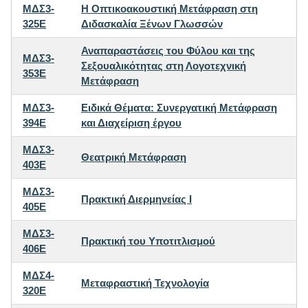
ΜΔΣ3-
Η Οπτικοακουστική Μετάφραση στη
325E
Διδασκαλία Ξένων Γλωσσών
Αναπαραστάσεις του Φύλου και της
ΜΔΣ3-
Σεξουαλικότητας στη Λογοτεχνική
353E
Μετάφραση
ΜΔΣ3-
Ειδικά Θέματα: Συνεργατική Μετάφραση
394E
και Διαχείριση έργου
ΜΔΣ3-
Θεατρική Μετάφραση
403E
ΜΔΣ3-
Πρακτική Διερμηνείας I
405E
ΜΔΣ3-
Πρακτική του Υποτιτλισμού
406E
ΜΔΣ4-
Μεταφραστική Τεχνολογία
320E