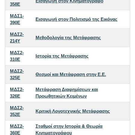
Εισαγωγή στον Κινηματογράφο
358E
ΜΔΣ1-
Εισαγωγή στον Πολιτισμό της Εικόνας
390E
ΜΔΣ2-
Μεθοδολογία της Μετάφρασης
214Y
ΜΔΣ2-
Ιστορία της Μετάφρασης
310E
ΜΔΣ2-
Θεσμοί και Μετάφραση στην Ε.Ε.
325E
ΜΔΣ2-
Μετάφραση Διαφημίσεων και
326E
Προωθητικών Κειμένων
ΜΔΣ2-
Κριτική Λογοτεχνικής Μετάφρασης
352E
ΜΔΣ2-
Σταθμοί στην Ιστορία & Θεωρία
360E
Κινηματογράφου