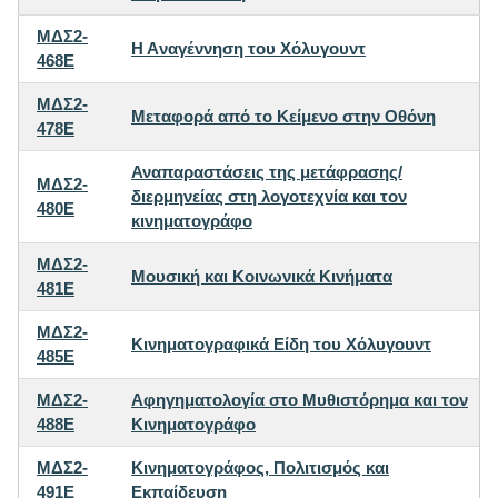
ΜΔΣ2-
H Aναγέννηση του Xόλυγουντ
468E
ΜΔΣ2-
Μεταφορά από το Κείμενο στην Oθόνη
478E
Αναπαραστάσεις της μετάφρασης/
ΜΔΣ2-
διερμηνείας στη λογοτεχνία και τον
480E
κινηματογράφο
ΜΔΣ2-
Μουσική και Κοινωνικά Κινήματα
481E
ΜΔΣ2-
Κινηματογραφικά Είδη του Χόλυγουντ
485E
ΜΔΣ2-
Αφηγηματολογία στο Μυθιστόρημα και τον
488E
Κινηματογράφο
ΜΔΣ2-
Κινηματογράφος, Πολιτισμός και
491E
Εκπαίδευση