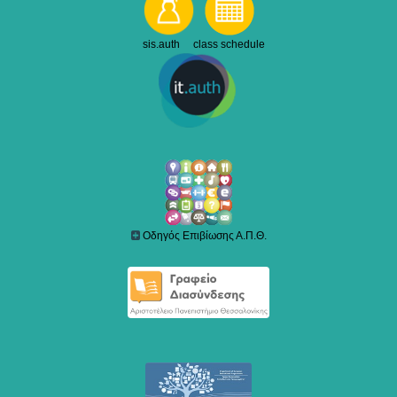
sis.auth class schedule
Οδηγός Επιβίωσης Α.Π.Θ.