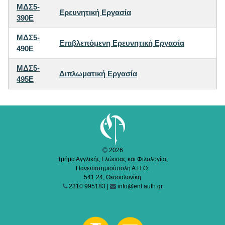
ΜΔΣ5-
Ερευνητική Εργασία
390E
ΜΔΣ5-
Επιβλεπόμενη Ερευνητική Εργασία
490E
ΜΔΣ5-
Διπλωματική Εργασία
495E
2026
Τμήμα Αγγλικής Γλώσσας και Φιλολογίας
Πανεπιστημιούπολη Α.Π.Θ.
541 24, Θεσσαλονίκη
2310 995183 |
info@enl.auth.gr