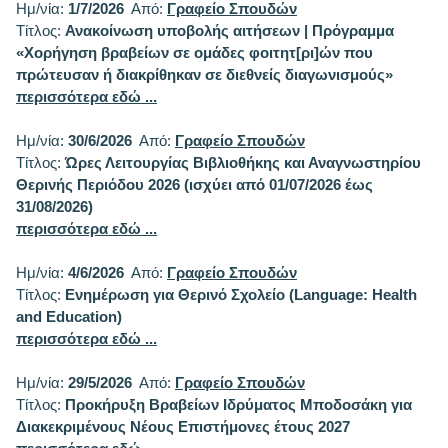
Ημ/νία:
1/7/2026
Από:
Γραφείο Σπουδών
Τίτλος:
Ανακοίνωση υποβολής αιτήσεων | Πρόγραμμα
«Χορήγηση βραβείων σε ομάδες φοιτητ[ρι]ών που
πρώτευσαν ή διακρίθηκαν σε διεθνείς διαγωνισμούς»
περισσότερα εδώ ...
Ημ/νία:
30/6/2026
Από:
Γραφείο Σπουδών
Τίτλος:
Ώρες Λειτουργίας Βιβλιοθήκης και Αναγνωστηρίου
Θερινής Περιόδου 2026 (ισχύει από 01/07/2026 έως
31/08/2026)
περισσότερα εδώ ...
Ημ/νία:
4/6/2026
Από:
Γραφείο Σπουδών
Τίτλος:
Ενημέρωση για Θερινό Σχολείο (Language: Health
and Education)
περισσότερα εδώ ...
Ημ/νία:
29/5/2026
Από:
Γραφείο Σπουδών
Τίτλος:
Προκήρυξη Βραβείων Ιδρύματος Μποδοσάκη για
Διακεκριμένους Νέους Επιστήμονες έτους 2027