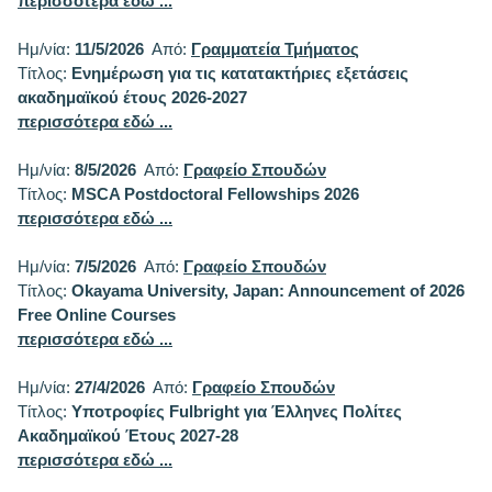
περισσότερα εδώ ...
Ημ/νία:
11/5/2026
Από:
Γραμματεία Τμήματος
Τίτλος:
Ενημέρωση για τις κατατακτήριες εξετάσεις
ακαδημαϊκού έτους 2026-2027
περισσότερα εδώ ...
Ημ/νία:
8/5/2026
Από:
Γραφείο Σπουδών
Τίτλος:
MSCA Postdoctoral Fellowships 2026
περισσότερα εδώ ...
Ημ/νία:
7/5/2026
Από:
Γραφείο Σπουδών
Τίτλος:
Okayama University, Japan: Announcement of 2026
Free Online Courses
περισσότερα εδώ ...
Ημ/νία:
27/4/2026
Από:
Γραφείο Σπουδών
Τίτλος:
Υποτροφίες Fulbright για Έλληνες Πολίτες
Ακαδημαϊκού Έτους 2027-28
περισσότερα εδώ ...