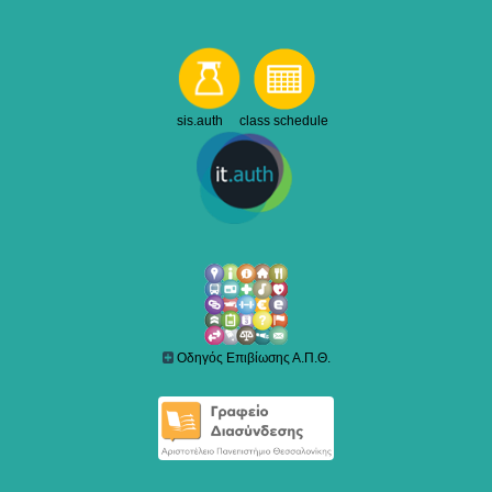
sis.auth class schedule
Οδηγός Επιβίωσης Α.Π.Θ.