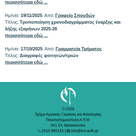
περισσότερα εδώ ...
Ημ/νία:
19/11/2025
Από:
Γραφείο Σπουδών
Τίτλος:
Τροποποίηση χρονοδιαγράμματος έναρξης και
λήξης εξαμήνων 2025-26
περισσότερα εδώ ...
Ημ/νία:
17/10/2025
Από:
Γραμματεία Τμήματος
Τίτλος:
Διαγραφές φοιτητών/τριών
περισσότερα εδώ ...
2026
Τμήμα Αγγλικής Γλώσσας και Φιλολογίας
Πανεπιστημιούπολη Α.Π.Θ.
541 24, Θεσσαλονίκη
2310 995183 |
info@enl.auth.gr