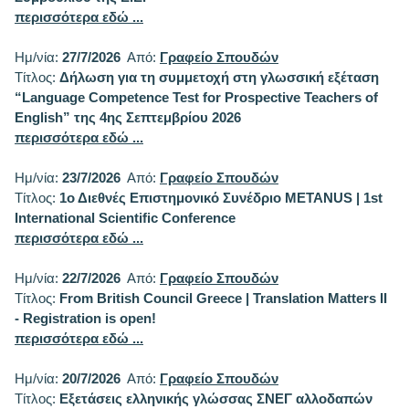
περισσότερα εδώ ...
Ημ/νία:
27/7/2026
Από:
Γραφείο Σπουδών
Τίτλος:
Δήλωση για τη συμμετοχή στη γλωσσική εξέταση
“Language Competence Test for Prospective Teachers of
English” της 4ης Σεπτεμβρίου 2026
περισσότερα εδώ ...
Ημ/νία:
23/7/2026
Από:
Γραφείο Σπουδών
Τίτλος:
1ο Διεθνές Επιστημονικό Συνέδριο METANUS | 1st
International Scientific Conference
περισσότερα εδώ ...
Ημ/νία:
22/7/2026
Από:
Γραφείο Σπουδών
Τίτλος:
From British Council Greece | Translation Matters II
- Registration is open!
περισσότερα εδώ ...
Ημ/νία:
20/7/2026
Από:
Γραφείο Σπουδών
Τίτλος:
Εξετάσεις ελληνικής γλώσσας ΣΝΕΓ αλλοδαπών