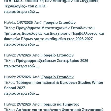
το Δ.Π.Μ.Σ. «Διδακτική των Επιστημών και Σύγχρονες
Τεχνολογίες» του Δ.Π.Θ.
περισσότερα εδώ ...
Ημ/νία:
14/7/2026
Από:
Γραφείο Σπουδών
Τίτλος:
Προγράμματα Μεταπτυχιακών Σπουδών του
Τμήματος Δασολογίας και Διαχείρισης Περιβάλλοντος και
Φυσικών Πόρων για το ακαδημαϊκό έτος 2026-2027
περισσότερα εδώ ...
Ημ/νία:
7/7/2026
Από:
Γραφείο Σπουδών
Τίτλος:
Πρόγραμμα εξετάσεων Σεπτεμβρίου 2026
περισσότερα εδώ ...
Ημ/νία:
2/7/2026
Από:
Γραφείο Σπουδών
Τίτλος:
Tübingen International & European Studies Winter
School 2027
περισσότερα εδώ ...
Ημ/νία:
2/7/2026
Από:
Γραμματεία Τμήματος
Τίτλος:
Αιτήσεις για τη χορήγηση Φοιτητικού Στεγαστικού