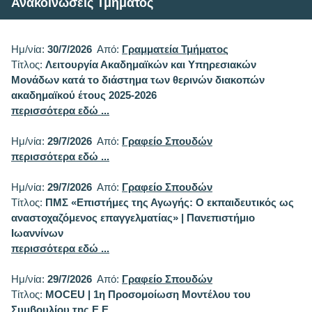
Ανακοινώσεις Τμήματος
Ημ/νία:
30/7/2026
Από:
Γραμματεία Τμήματος
Τίτλος:
Λειτουργία Ακαδημαϊκών και Υπηρεσιακών
Μονάδων κατά το διάστημα των θερινών διακοπών
ακαδημαϊκού έτους 2025-2026
περισσότερα εδώ ...
Ημ/νία:
29/7/2026
Από:
Γραφείο Σπουδών
περισσότερα εδώ ...
Ημ/νία:
29/7/2026
Από:
Γραφείο Σπουδών
Τίτλος:
ΠΜΣ «Επιστήμες της Αγωγής: Ο εκπαιδευτικός ως
αναστοχαζόμενος επαγγελματίας» | Πανεπιστήμιο
Ιωαννίνων
περισσότερα εδώ ...
Ημ/νία:
29/7/2026
Από:
Γραφείο Σπουδών
Τίτλος:
MOCEU | 1η Προσομοίωση Μοντέλου του
Συμβουλίου της Ε.Ε.