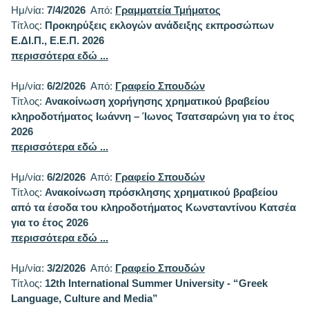
Ημ/νία:
7/4/2026
Από:
Γραμματεία Τμήματος
Τίτλος:
Προκηρύξεις εκλογών ανάδειξης εκπροσώπων
Ε.ΔΙ.Π., Ε.Ε.Π. 2026
περισσότερα εδώ ...
Ημ/νία:
6/2/2026
Από:
Γραφείο Σπουδών
Τίτλος:
Ανακοίνωση χορήγησης χρηματικού βραβείου
κληροδοτήματος Ιωάννη – Ίωνος Τσατσαρώνη για το έτος
2026
περισσότερα εδώ ...
Ημ/νία:
6/2/2026
Από:
Γραφείο Σπουδών
Τίτλος:
Ανακοίνωση πρόσκλησης χρηματικού βραβείου
από τα έσοδα του κληροδοτήματος Κωνσταντίνου Κατσέα
για το έτος 2026
περισσότερα εδώ ...
Ημ/νία:
3/2/2026
Από:
Γραφείο Σπουδών
Τίτλος:
12th International Summer University - “Greek
Language, Culture and Media”