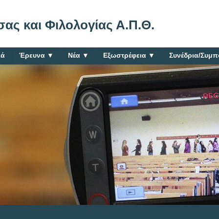
ας και Φιλολογίας Α.Π.Θ.
κά
Έρευνα
▼
Νέα
▼
Εξωστρέφεια
▼
Συνέδρια/Συμπ