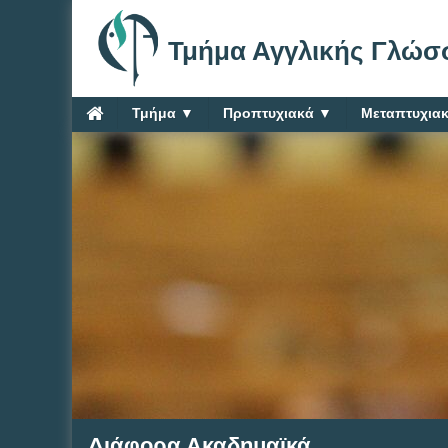
Τμήμα Αγγλικής Γλώσσ
Τμήμα
▼
Προπτυχιακά
▼
Μεταπτυχια
Διάφορα Ακαδημαϊκά