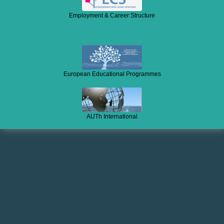
Employment & Career Structure
European Educational Programmes
AUTh International