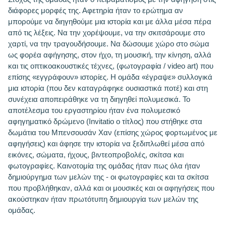
διάφορες μορφές της. Αφετηρία ήταν το ερώτημα αν
μπορούμε να διηγηθούμε μια ιστορία και με άλλα μέσα πέρα
από τις λέξεις. Να την χορέψουμε, να την σκιτσάρουμε στο
χαρτί, να την τραγουδήσουμε. Να δώσουμε χώρο στο σώμα
ως φορέα αφήγησης, στον ήχο, τη μουσική, την κίνηση, αλλά
και τις οπτικοακουστικές τέχνες, (φωτογραφία / video art) που
επίσης «εγγράφουν» ιστορίες. Η ομάδα «έγραψε» συλλογικά
μια ιστορία (που δεν καταγράφηκε ουσιαστικά ποτέ) και στη
συνέχεια αποπειράθηκε να τη διηγηθεί πολυμεσικά. To
αποτέλεσμα του εργαστηρίου ήταν ένα πολυμεσικό
αφηγηματικό δρώμενο (Invitatio ο τίτλος) που στήθηκε στα
δωμάτια του Μπενσουσάν Χαν (επίσης χώρος φορτωμένος με
αφηγήσεις) και άφησε την ιστορία να ξεδιπλωθεί μέσα από
εικόνες, σώματα, ήχους, βιντεοπροβολές, σκίτσα και
φωτογραφίες. Καινοτομία της ομάδας ήταν πως όλα ήταν
δημιούργημα των μελών της - οι φωτογραφίες και τα σκίτσα
που προβλήθηκαν, αλλά και οι μουσικές και οι αφηγήσεις που
ακούστηκαν ήταν πρωτότυπη δημιουργία των μελών της
ομάδας.