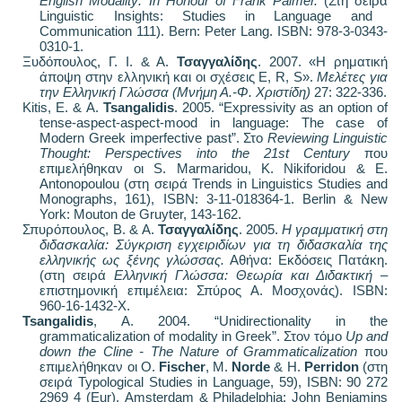
English Modality: In Honour of Frank Palmer.
(
Στη σειρά
Linguistic Insights: Studies in Language and
Communication 111). Bern: Peter Lang. ISBN
: 978-3-0343-
0310-1.
Ξυδόπουλος, Γ. Ι. & Α.
Τσαγγαλίδης
. 2007. «Η ρηματική
άποψη στην ελληνική και οι σχέσεις Ε,
R
,
S
».
M
ελέτες για
την Ελληνική Γλώσσα (Μνήμη Α.-Φ. Χριστίδη)
27: 322-336.
Kitis
,
E
. &
A
.
Tsangalidis
.
2005.
“Expressivity as an option of
tense-aspect-aspect-mood in language: The case of
Modern Greek imperfective past”
.
Στο
Reviewing Linguistic
Thought: Perspectives into the 21st Century
που
επιμελήθηκαν οι
S. Marmaridou, K. Nikiforidou & E.
Antonopoulou (
στη σειρά
Trends in Linguistics Studies and
Monographs, 161), ISBN: 3-11-018364-1. Berlin & New
York: Mouton de Gruyter, 143-162.
Σπυρόπουλος
,
Β
. &
Α
.
Τσαγγαλίδης
.
2005.
Η γραμματική στη
διδασκαλία: Σύγκριση εγχειριδίων για τη διδασκαλία της
ελληνικής ως ξένης γλώσσας.
Αθήνα: Εκδόσεις Πατάκη.
(στη σειρά
Ελληνική Γλώσσα: Θεωρία και Διδακτική –
επιστημονική επιμέλεια: Σπύρος Α. Μοσχονάς).
ISBN:
960-16-1432-
Χ
.
Tsangalidis
, A. 2004. “Unidirectionality in the
grammaticalization of modality in Greek”.
Στον τόμο
Up and
down the Cline - The Nature of Grammaticalization
που
επιμελήθηκαν οι Ο
.
Fischer
, M.
Norde
& H.
Perridon
(
στη
σειρά
Typological Studies in Language, 59), ISBN: 90 272
2969 4 (Eur).
Α
msterdam & Philadelphia: John Benjamins