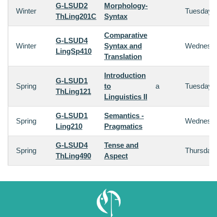
G-LSUD2
Morphology-
Winter
Tuesday
ThLing201C
Syntax
Comparative
G-LSUD4
Winter
Syntax and
Wednesd
LingSp410
Translation
Introduction
G-LSUD1
Spring
to
a
Tuesday
ThLing121
Linguistics II
G-LSUD1
Semantics -
Spring
Wednesd
Ling210
Pragmatics
G-LSUD4
Tense and
Spring
Thursday
ThLing490
Aspect