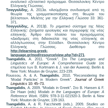
αναλυτικό εξεταστικό πρόγραμμα.
Θεσσαλονίκη: Κέντρο
Ελληνικής Γλώσσας.
Τσαγγαλίδης
, Α. 2013α. «Ασύμβατοι συνδυασμοί: από τη
θεωρία της γραμματικοποίησης στη θεωρία του
βέλτιστου».
Μελέτες για την Ελληνική Γλώσσα
33: 361-
371.
Τσαγγαλίδης
, Α. 2013β.
Το ρηματικό σύστημα της Νέας
Ελληνικής: ζητήματα ορολογίας και περιγραφής της νέας
ελληνικής.
Άρθρο στο πλαίσιο του προγράμματος
«Διαδρομές στη διδασκαλία της νέας ελληνικής σε
αλλόγλωσσους στην Ελλάδα». Θεσσαλονίκη: Κέντρο
Ελληνικής Γλώσσας. Διαθέσιμο στο
http
://
elearning
.
greek
-
language
.
gr
/
mod
/
resource
/
view
.
php
?
id
=271
.
Tsangalidis
, A. 2011. “Greek”.
Στο
The Languages and
Linguistics of Europe: A Comprehensive Guide
(
σε
επιμ
έλεια των
B. Kortmann & J. van der Auwera)
.
Berlin &
New York: Mouton de Gruyter, 223-239.
R
oussou
,
A
. &
A
.
Tsangalidis
. 2010. “
R
econsidering the
‘Modal Particles’ in Modern Greek”.
Journal of Greek
Linguistics
10: 45–73.
Tsangalidis
,
A
. 2009. “
Modals
in
Greek
”.
Στο
B.
Hansen
&
F.
De
Haan
(
eds
)
Modals
in
the
Languages
of
Europe
:
A
Reference Work.
ISBN: 978-3-11-021920-3. Berlin & New
York: Mouton de Gruyter, 139-163.
Tsangalidis
, A
.
& R
.
Facchinetti (eds.).
2009.
Studies on