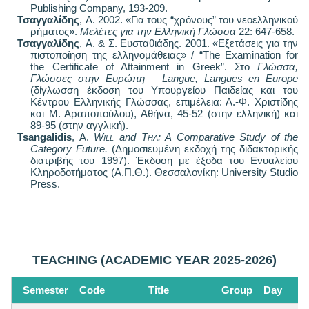
Publishing Company, 193-209.
Τσαγγαλίδης
,
Α
. 2002. «
Για τους
“
χρόνους
”
του νεοελληνικού
ρήματος
».
Μελέτες
για
την
Ελληνική
Γλώσσα
22: 647-658.
Τσαγγαλίδης
,
Α
. &
Σ
.
Ευσταθιάδης
. 2001. «
Εξετάσεις για την
πιστοποίηση της ελληνομάθειας
» / “The Examination for
the Certificate of Attainment in Greek”.
Στο
Γλώσσα,
Γλώσσες στην Ευρώπη – Langue, Langues en Europe
(δίγλωσση έκδοση του Υπουργείου Παιδείας και του
Κέντρου Ελληνικής Γλώσσας, επιμέλεια: Α.-Φ. Χριστίδης
και Μ. Αραποπούλου), Αθήνα, 45-52 (στην ελληνική) και
89-95 (στην αγγλική).
Tsangalidis
, A.
Will
and
Tha
: A Comparative Study of the
Category Future.
(Δημοσιευμένη εκδοχή της διδακτορικής
διατριβής του 1997). Έκδοση με έξοδα του Ενυαλείου
Κληροδοτήματος (Α.Π.Θ.). Θεσσαλονίκη: University Studio
Press.
TEACHING (ACADEMIC YEAR 2025-2026)
Semester
Code
Title
Group
Day