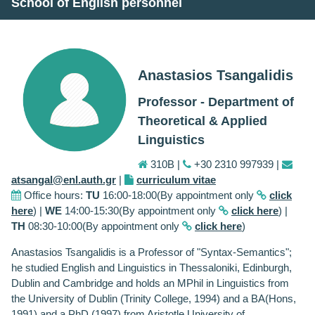
School of English personnel
Anastasios Tsangalidis
Professor - Department of
Theoretical & Applied
Linguistics
310Β |
+30 2310 997939 |
atsangal@enl.auth.gr
|
curriculum vitae
Office hours:
TU
16:00-18:00(By appointment only
click
here
) |
WE
14:00-15:30(By appointment only
click here
) |
TH
08:30-10:00(By appointment only
click here
)
Anastasios Tsangalidis is a Professor of "Syntax-Semantics";
he studied English and Linguistics in Thessaloniki, Edinburgh,
Dublin and Cambridge and holds an MPhil in Linguistics from
the University of Dublin (Trinity College, 1994) and a BA(Hons,
1991) and a PhD (1997) from Aristotle University of