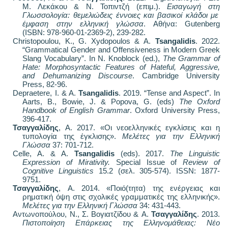
Μ. Λεκάκου & Ν. Τοπιντζή (επιμ.).
Εισαγωγή στη
Γλωσσολογία: θεμελιώδεις έννοιες και βασικοί κλάδοι με
έμφαση στην ελληνική γλώσσα
. Αθήνα
: Gutenberg
(ISBN: 978-960-01-2369-2), 239-282.
Christopoulou, K., G. Xydopoulos & A.
Tsangalidis
. 2022.
“Grammatical Gender and Offensiveness in Modern Greek
Slang Vocabulary”. In N. Knoblock (ed.),
The Grammar of
Hate: Morphosyntactic Features of Hateful, Aggressive,
and Dehumanizing Discourse
. Cambridge University
Press, 82-96.
Depraetere, I. & A.
Tsangalidis
. 2019. “Tense and Aspect”. In
Aarts, B., Bowie, J. & Popova, G. (eds)
The Oxford
Handbook of English Grammar
. Oxford
University
Press
,
396-417.
Τσαγγαλίδης
, Α. 2017. «Οι νεοελληνικές εγκλίσεις και η
τυπολογία της έγκλισης».
Μελέτες για την Ελληνική
Γλώσσα
37: 701-712.
Celle,
A. & A.
Tsangalidis
(eds). 2017.
The Linguistic
Expression of Mirativity.
Special Issue of
Review of
Cognitive Linguistics
15.2 (
σελ
. 305-574). ISSN: 1877-
9751.
Τσαγγαλίδης
,
Α
. 2014.
«Ποιό(τητα) της ενέργειας και
ρηματική όψη στις σχολικές γραμματικές της ελληνικής».
Μελέτες για την Ελληνική Γλώσσα
34: 431-443.
Αντωνοπούλου, Ν., Σ. Βογιατζίδου &
Α.
Τσαγγαλίδης
. 2013.
Πιστοποίηση Επάρκειας της Ελληνομάθειας: Νέο