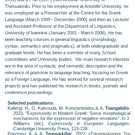
Thessaloniki. Prior to his employment at Aristotle University, he
was employed as a Researcher at the Centre for the Greek
Language (March 1999 - December 2000) and then as Lecturer
and Assistant Professor at the Department of Linguistics,
University of Ioannina (January 2001 - March 2006). He has
been teaching courses in general linguistics (morphology,
syntax, semantics and pragmatics), at both undergraduate and
graduate levels. He has been a member of many School
committees and University bodies. His main research interests
are in the area of syntactic and semantic description and the
relevance of grammar to language teaching, focusing on Greek
as a Foreign Language. He has worked for several research
projects and has published his research in books, journals and
conference proceedings.
Selected publications
:
Kallergi, H., G. Katsouda, M. Konstantinidou & A.
Tsangalidis
.
2023. “Expressivity in Modern Greek: Some morphological
mechanisms for the expression of negative emotions”. In J.
Williams (ed.),
Expressivity in European Languages
.
Cambridge University Press, 123-228.
Ρούσσου,
A
. &
A
.
Τσαγγαλίδης
. 2022. «Σημασιολογία». Στο