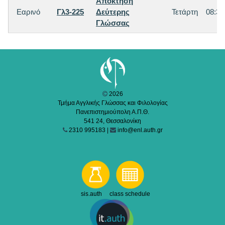
Aπόκτηση
Εαρινό
Γλ3-225
Δεύτερης
Τετάρτη
08:30
Γλώσσας
2026
Τμήμα Αγγλικής Γλώσσας και Φιλολογίας
Πανεπιστημιούπολη Α.Π.Θ.
541 24, Θεσσαλονίκη
2310 995183 |
info@enl.auth.gr
sis.auth class schedule