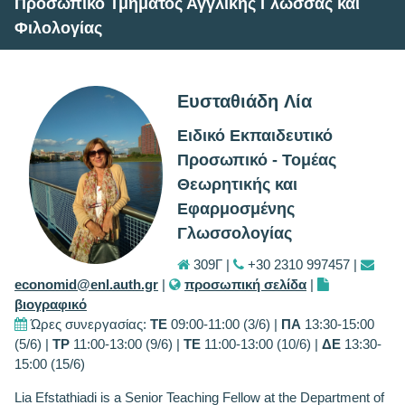
Προσωπικό Τμήματος Αγγλικής Γλώσσας και
Φιλολογίας
Ευσταθιάδη Λία
Ειδικό Εκπαιδευτικό
Προσωπικό - Τομέας
Θεωρητικής και
Εφαρμοσμένης
Γλωσσολογίας
309Γ |
+30 2310 997457 |
economid@enl.auth.gr
|
προσωπική σελίδα
|
βιογραφικό
Ώρες συνεργασίας:
ΤΕ
09:00-11:00 (3/6) |
ΠΑ
13:30-15:00
(5/6) |
ΤΡ
11:00-13:00 (9/6) |
ΤΕ
11:00-13:00 (10/6) |
ΔΕ
13:30-
15:00 (15/6)
Lia Efstathiadi is a Senior Teaching Fellow at the Department of