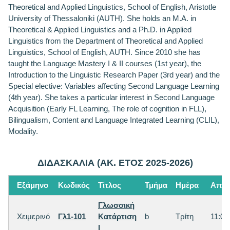
Theoretical and Applied Linguistics, School of English, Aristotle
University of Thessaloniki (AUTH). She holds an M.A. in
Theoretical & Applied Linguistics and a Ph.D. in Applied
Linguistics from the Department of Theoretical and Applied
Linguistics, School of English, AUTH. Since 2010 she has
taught the Language Mastery I & II courses (1st year), the
Introduction to the Linguistic Research Paper (3rd year) and the
Special elective: Variables affecting Second Language Learning
(4th year). She takes a particular interest in Second Language
Acquisition (Early FL Learning, The role of cognition in FLL),
Bilingualism, Content and Language Integrated Learning (CLIL),
Modality.
ΔΙΔΑΣΚΑΛΙΑ (ΑΚ. ΕΤΟΣ 2025-2026)
Εξάμηνο
Κωδικός
Τίτλος
Τμήμα
Ημέρα
Από
Γλωσσική
Χειμερινό
Γλ1-101
Κατάρτιση
b
Τρίτη
11:00
I