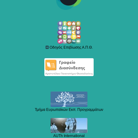
Οδηγός Επιβίωσης Α.Π.Θ.
Τμήμα Ευρωπαϊκών Εκπ. Προγραμμάτων
AUTh International