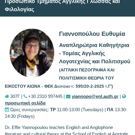
Προσωπικό Τμήματος Αγγλικής Γλώσσας και
Φιλολογίας
Γιαννοπούλου Ευθυμία
Αναπληρώτρια Καθηγήτρια
- Τομέας Αγγλικής
Λογοτεχνίας και Πολιτισμού
(ΑΓΓΛΙΚΗ ΠΕΖΟΓΡΑΦΙΑ ΚΑΙ
ΠΟΛΙΤΙΣΜΙΚΗ ΘΕΩΡΙΑ ΤΟΥ
ΕΙΚΟΣΤΟΥ ΑΙΩΝΑ - ΦΕΚ Διορισμού: 595/20-2-2025 τ.Γ')
307Γ |
+30 2310 997445 |
yiannopo@enl.auth.gr
|
προσωπική σελίδα
Ώρες συνεργασίας:
ΤΡ
11:00-13:00 (Tuesdays) |
ΠΑ
13:30-
14:30 (Fridays)
Dr. Effie Yiannopoulou teaches English and Anglophone
literature and cultural theory at the School of English at Aristotle