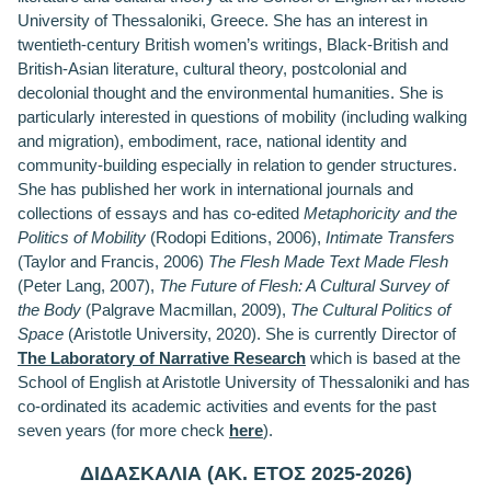
University of Thessaloniki, Greece. She has an interest in
twentieth-century British women’s writings, Black-British and
British-Asian literature, cultural theory, postcolonial and
decolonial thought and the environmental humanities. She is
particularly interested in questions of mobility (including walking
and migration), embodiment, race, national identity and
community-building especially in relation to gender structures.
She has published her work in international journals and
collections of essays and has co-edited
Metaphoricity and the
Politics of Mobility
(Rodopi Editions, 2006),
Intimate Transfers
(Taylor and Francis, 2006)
The Flesh Made Text Made Flesh
(Peter Lang, 2007),
The Future of Flesh: A Cultural Survey of
the Body
(Palgrave Macmillan, 2009),
The Cultural Politics of
Space
(Aristotle University, 2020). She is currently Director of
The Laboratory of Narrative Research
which is based at the
School of English at Aristotle University of Thessaloniki and has
co-ordinated its academic activities and events for the past
seven years (for more check
here
).
ΔΙΔΑΣΚΑΛΙΑ (ΑΚ. ΕΤΟΣ 2025-2026)