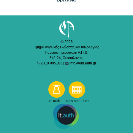
2026
Τμήμα Αγγλικής Γλώσσας και Φιλολογίας
Πανεπιστημιούπολη Α.Π.Θ.
541 24, Θεσσαλονίκη
2310 995183 |
info@enl.auth.gr
sis.auth class schedule