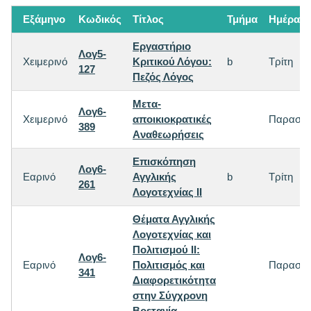
Εξάμηνο
Κωδικός
Τίτλος
Τμήμα
Ημέρα
Εργαστήριο
Λογ5-
Χειμερινό
Κριτικού Λόγου:
b
Τρίτη
127
Πεζός Λόγος
Mετα-
Λογ6-
Χειμερινό
αποικιοκρατικές
Παρασκε
389
Aναθεωρήσεις
Επισκόπηση
Λογ6-
Εαρινό
Αγγλικής
b
Τρίτη
261
Λογοτεχνίας ΙΙ
Θέματα Αγγλικής
Λογοτεχνίας και
Πολιτισμού ΙΙ:
Λογ6-
Εαρινό
Πολιτισμός και
Παρασκε
341
Διαφορετικότητα
στην Σύγχρονη
Βρετανία