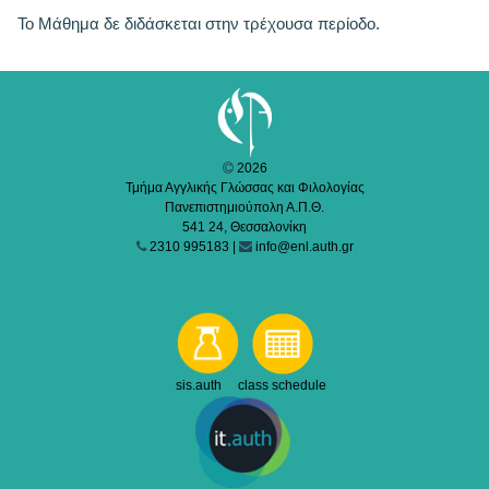
Το Μάθημα δε διδάσκεται στην τρέχουσα περίοδο.
2026
Τμήμα Αγγλικής Γλώσσας και Φιλολογίας
Πανεπιστημιούπολη Α.Π.Θ.
541 24, Θεσσαλονίκη
2310 995183 |
info@enl.auth.gr
sis.auth class schedule