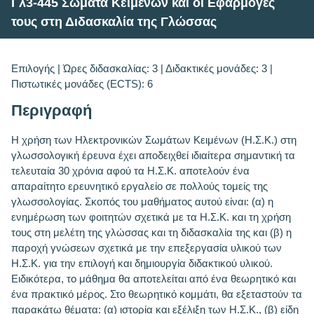
Γλ3-445 Σώματα Kειμένων και οι Eφαρμογές
τους στη Διδασκαλία της Γλώσσας
Επιλογής | Ώρες διδασκαλίας: 3 | Διδακτικές μονάδες: 3 |
Πιστωτικές μονάδες (ECTS): 6
Περιγραφή
Η χρήση των Ηλεκτρονικών Σωμάτων Κειμένων (Η.Σ.Κ.) στη
γλωσσολογική έρευνα έχει αποδειχθεί ιδιαίτερα σημαντική τα
τελευταία 30 χρόνια αφού τα Η.Σ.Κ. αποτελούν ένα
απαραίτητο ερευνητικό εργαλείο σε πολλούς τομείς της
γλωσσολογίας. Σκοπός του μαθήματος αυτού είναι: (α) η
ενημέρωση των φοιτητών σχετικά με τα Η.Σ.Κ. και τη χρήση
τους στη μελέτη της γλώσσας και τη διδασκαλία της και (β) η
παροχή γνώσεων σχετικά με την επεξεργασία υλικού των
Η.Σ.Κ. για την επιλογή και δημιουργία διδακτικού υλικού.
Ειδικότερα, το μάθημα θα αποτελείται από ένα θεωρητικό και
ένα πρακτικό μέρος. Στο θεωρητικό κομμάτι, θα εξεταστούν τα
παρακάτω θέματα: (α) ιστορία και εξέλιξη των Η.Σ.Κ., (β) είδη