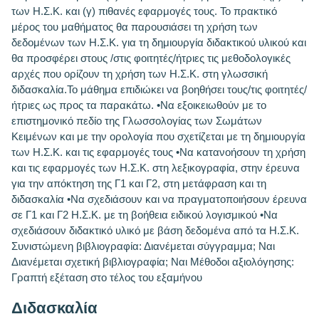
των Η.Σ.Κ. και (γ) πιθανές εφαρμογές τους. Το πρακτικό
μέρος του μαθήματος θα παρουσιάσει τη χρήση των
δεδομένων των Η.Σ.Κ. για τη δημιουργία διδακτικού υλικού και
θα προσφέρει στους /στις φοιτητές/ήτριες τις μεθοδολογικές
αρχές που ορίζουν τη χρήση των Η.Σ.Κ. στη γλωσσική
διδασκαλία.Το μάθημα επιδιώκει να βοηθήσει τους/τις φοιτητές/
ήτριες ως προς τα παρακάτω. •Να εξοικειωθούν με το
επιστημονικό πεδίο της Γλωσσολογίας των Σωμάτων
Κειμένων και με την ορολογία που σχετίζεται με τη δημιουργία
των Η.Σ.Κ. και τις εφαρμογές τους •Να κατανοήσουν τη χρήση
και τις εφαρμογές των Η.Σ.Κ. στη λεξικογραφία, στην έρευνα
για την απόκτηση της Γ1 και Γ2, στη μετάφραση και τη
διδασκαλία •Να σχεδιάσουν και να πραγματοποιήσουν έρευνα
σε Γ1 και Γ2 Η.Σ.Κ. με τη βοήθεια ειδικού λογισμικού •Να
σχεδιάσουν διδακτικό υλικό με βάση δεδομένα από τα Η.Σ.Κ.
Συνιστώμενη βιβλιογραφία: Διανέμεται σύγγραμμα; Ναι
Διανέμεται σχετική βιβλιογραφία; Ναι Μέθοδοι αξιολόγησης:
Γραπτή εξέταση στο τέλος του εξαμήνου
Διδασκαλία